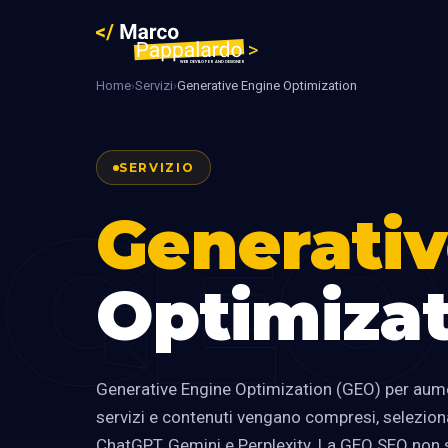
Home
›
Servizi
›
Generative Engine Optimization
SERVIZIO
GEO
Generativ
Optimizat
Generative Engine Optimization (GEO) per aumen
servizi e contenuti vengano compresi, selezionat
ChatGPT, Gemini e Perplexity. La GEO SEO non s