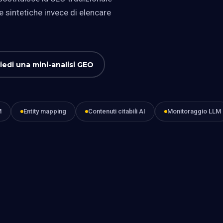
 sintetiche invece di elencare
iedi una mini-analisi GEO
M
Entity mapping
Contenuti citabili AI
Monitoraggio LLM