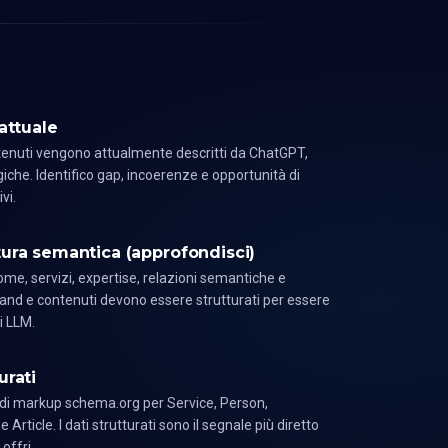
attuale
ntenuti vengono attualmente descritti da ChatGPT,
iche. Identifico gap, incoerenze e opportunità di
vi.
tura semantica (
approfondisci
)
ome, servizi, expertise, relazioni semantiche e
nd e contenuti devono essere strutturati per essere
i LLM.
urati
i markup schema.org per Service, Person,
rticle. I dati strutturati sono il segnale più diretto
offri.