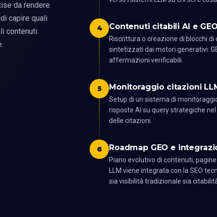
rtise da rendere
di capire quali
Contenuti citabili AI e G
4
i contenuti
Riscrittura o creazione di blocchi d
e.
sintetizzati dai motori generativi: G
affermazioni verificabili.
Monitoraggio citazioni LL
5
Setup di un sistema di monitoraggio
risposte AI su query strategiche ne
delle citazioni.
Roadmap GEO e integrazi
6
Piano evolutivo di contenuti, pagin
LLM viene integrata con la SEO tecn
sia visibilità tradizionale sia citabili