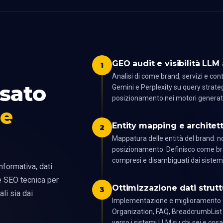
GEO audit e visibilità LLM 
1
Analisi di come brand, servizi e co
sato
Gemini e Perplexity su query strateg
posizionamento nei motori generati
 e
Entity mapping e architet
2
Mappatura delle entità del brand: n
posizionamento. Definisco come bra
compresi e disambiguati dai sistem
nformativa, dati
 e SEO tecnica per
Ottimizzazione dati strutt
3
ali sia dai
Implementazione e miglioramento d
Organization, FAQ, BreadcrumbList e A
verso i sistemi LLM su chi sei e cosa 