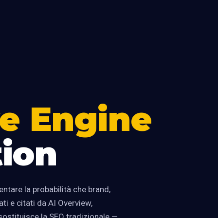
e Engine
ion
tare la probabilità che brand,
i e citati da AI Overview,
ostituisce la SEO tradizionale —