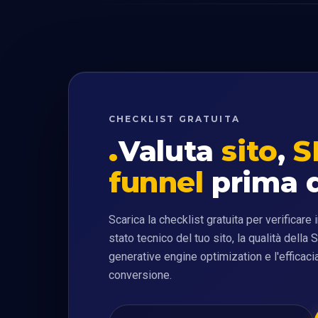
CHECKLIST GRATUITA
Valuta
sito
,
S
funnel
prima d
Scarica la checklist gratuita per verificare
stato tecnico del tuo sito, la qualità della 
generative engine optimization e l'efficacia
conversione.
Sito web
Email professionale