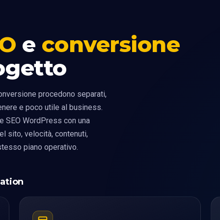
EO
e
conversione
ogetto
onversione procedono separati,
tenere e poco utile al business.
te SEO WordPress con una
l sito, velocità, contenuti,
 stesso piano operativo.
ation