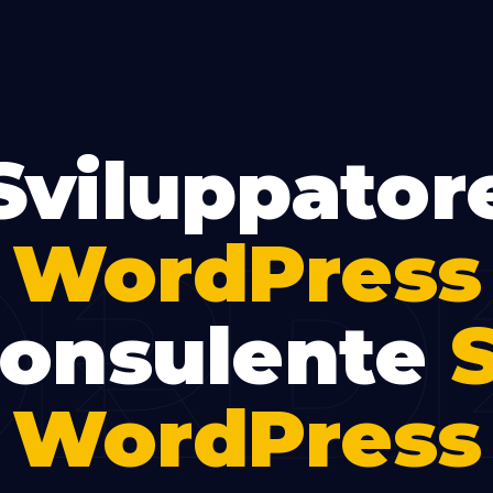
Sviluppator
RD
WordPress
consulente
WordPress