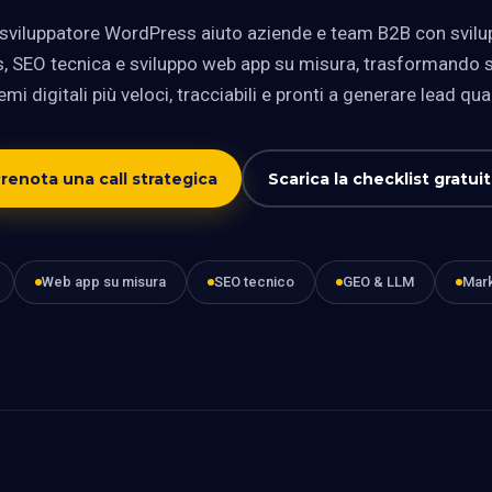
viluppatore WordPress aiuto aziende e team B2B con svilup
 SEO tecnica e sviluppo web app su misura, trasformando si
emi digitali più veloci, tracciabili e pronti a generare lead qual
renota una call strategica
Scarica la checklist gratui
Web app su misura
SEO tecnico
GEO & LLM
Mark