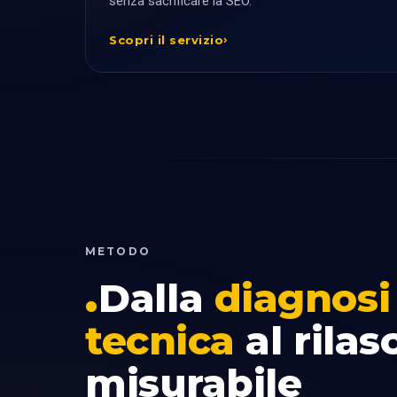
senza sacrificare la SEO.
Scopri il servizio
METODO
Dalla
diagnosi
tecnica
al rilas
misurabile