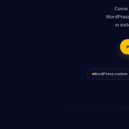
Come s
WordPress,
in sist
P
WordPress custom