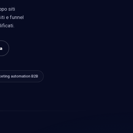
po siti
ti e funnel
ificati.
ta
eting automation B2B