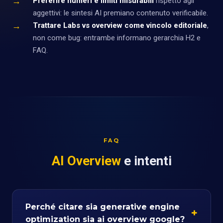
→
Preferire numeri e limiti misurabili
rispetto agli
aggettivi: le sintesi AI premiano contenuto verificabile.
→
Trattare Labs vs overview come vincolo editoriale
,
non come bug: entrambe informano gerarchia H2 e
FAQ.
FAQ
AI Overview
e intenti
Perché citare sia generative engine
optimization sia ai overview google?