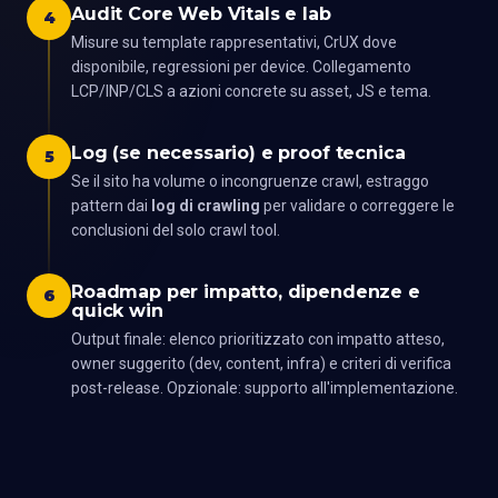
Audit Core Web Vitals e lab
4
Misure su template rappresentativi, CrUX dove
disponibile, regressioni per device. Collegamento
LCP/INP/CLS a azioni concrete su asset, JS e tema.
Log (se necessario) e proof tecnica
5
Se il sito ha volume o incongruenze crawl, estraggo
pattern dai
log di crawling
per validare o correggere le
conclusioni del solo crawl tool.
Roadmap per impatto, dipendenze e
6
quick win
Output finale: elenco prioritizzato con impatto atteso,
owner suggerito (dev, content, infra) e criteri di verifica
post-release. Opzionale: supporto all'implementazione.