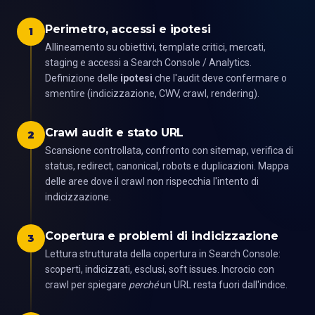
Perimetro, accessi e ipotesi
1
Allineamento su obiettivi, template critici, mercati,
staging e accessi a Search Console / Analytics.
Definizione delle
ipotesi
che l'audit deve confermare o
smentire (indicizzazione, CWV, crawl, rendering).
Crawl audit e stato URL
2
Scansione controllata, confronto con sitemap, verifica di
status, redirect, canonical, robots e duplicazioni. Mappa
delle aree dove il crawl non rispecchia l'intento di
indicizzazione.
Copertura e problemi di indicizzazione
3
Lettura strutturata della copertura in Search Console:
scoperti, indicizzati, esclusi, soft issues. Incrocio con
crawl per spiegare
perché
un URL resta fuori dall'indice.