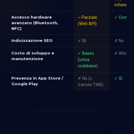
richiesta)
Accesso hardware
~ Parziale
✓ Comple
avanzato (Bluetooth,
(Web API)
NFC)
Indicizzazione SEO
✓ Sì
✗ No
Costo di sviluppo e
✓ Basso
✗ Alto (d
manutenzione
(unica
codebase)
Presenza in App Store /
✗ No (o
✓ Sì
Google Play
tramite TWA)