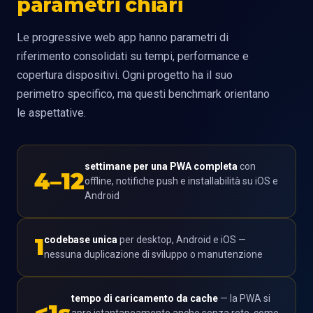
parametri chiari
Le progressive web app hanno parametri di
riferimento consolidati su tempi, performance e
copertura dispositivi. Ogni progetto ha il suo
perimetro specifico, ma questi benchmark orientano
le aspettative.
settimane per una PWA completa
con
4–12
offline, notifiche push e installabilità su iOS e
Android
1
codebase unica
per desktop, Android e iOS —
nessuna duplicazione di sviluppo o manutenzione
tempo di caricamento da cache
— la PWA si