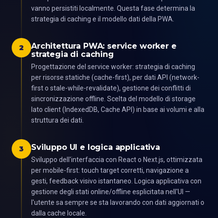
vanno persistiti localmente. Questa fase determina la
strategia di caching e il modello dati della PWA.
Architettura PWA: service worker e
2
strategia di caching
Progettazione del service worker: strategia di caching
per risorse statiche (cache-first), per dati API (network-
first o stale-while-revalidate), gestione dei conflitti di
sincronizzazione offline. Scelta del modello di storage
lato client (IndexedDB, Cache API) in base ai volumi e alla
struttura dei dati.
Sviluppo UI e logica applicativa
3
Sviluppo dell'interfaccia con React o Next.js, ottimizzata
per mobile-first: touch target corretti, navigazione a
gesti, feedback visivo istantaneo. Logica applicativa con
gestione degli stati online/offline esplicitata nell'UI —
l'utente sa sempre se sta lavorando con dati aggiornati o
dalla cache locale.