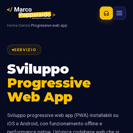
Home
›
Servizi
›
Progressive web app
SERVIZIO
PWA
Sviluppo
Progressive
Web App
Sviluppo progressive web app (PWA) installabili su
iOS e Android, con funzionamento offline e
performance native. Un'unica codebase web che si