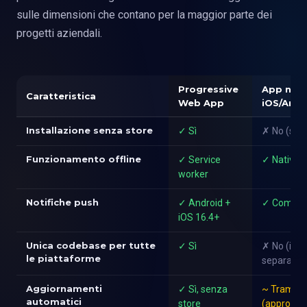
sulle dimensioni che contano per la maggior parte dei
progetti aziendali.
Progressive
App nati
Caratteristica
Web App
iOS/Andr
Installazione senza store
✓ Sì
✗ No (solo
Funzionamento offline
✓ Service
✓ Nativo
worker
Notifiche push
✓ Android +
✓ Comple
iOS 16.4+
Unica codebase per tutte
✓ Sì
✗ No (iOS
le piattaforme
separati)
Aggiornamenti
✓ Sì, senza
~ Tramite 
automatici
store
(approvaz