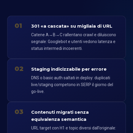
01
301 «a cascata» su migliaia di URL
Catene A→B→C rallentano crawl e diluiscono
segnale: Googlebot e utenti vedono latenza e
status intermedi incoerenti.
02
Staging indicizzabile per errore
DNS o basic auth saltati in deploy: duplicati
live/staging competono in SERP il giorno del
go-live.
03
Contenuti migrati senza
equivalenza semantica
URL target con H1 e topic diversi dall’originale: