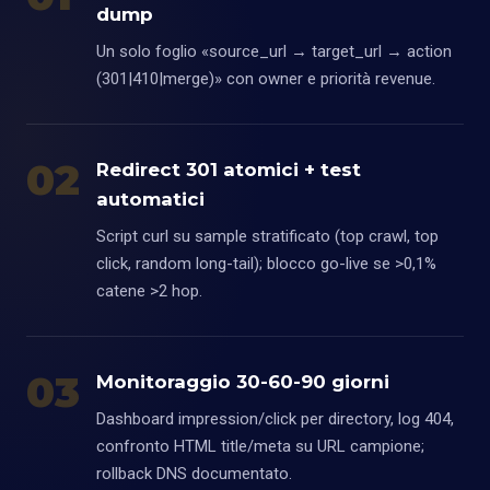
dump
Un solo foglio «source_url → target_url → action
(301|410|merge)» con owner e priorità revenue.
02
Redirect 301 atomici + test
automatici
Script curl su sample stratificato (top crawl, top
click, random long-tail); blocco go-live se >0,1%
catene >2 hop.
03
Monitoraggio 30-60-90 giorni
Dashboard impression/click per directory, log 404,
confronto HTML title/meta su URL campione;
rollback DNS documentato.