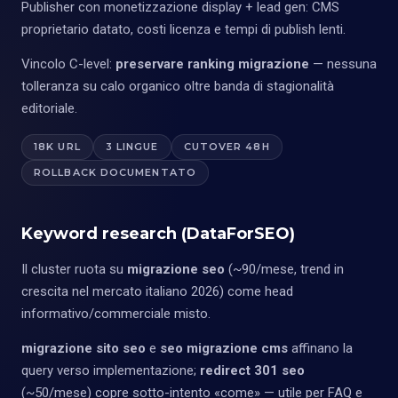
Publisher con monetizzazione display + lead gen: CMS
proprietario datato, costi licenza e tempi di publish lenti.
Vincolo C-level:
preservare ranking migrazione
— nessuna
tolleranza su calo organico oltre banda di stagionalità
editoriale.
18K URL
3 LINGUE
CUTOVER 48H
ROLLBACK DOCUMENTATO
Keyword research (DataForSEO)
Il cluster ruota su
migrazione seo
(~90/mese, trend in
crescita nel mercato italiano 2026) come head
informativo/commerciale misto.
migrazione sito seo
e
seo migrazione cms
affinano la
query verso implementazione;
redirect 301 seo
(~50/mese) copre sotto-intento «come» — utile per FAQ e