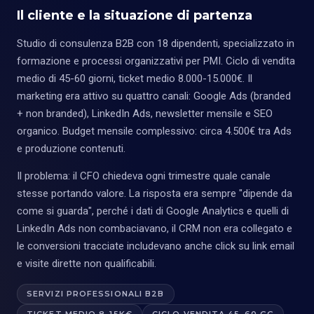
Il cliente e la situazione di partenza
Studio di consulenza B2B con 18 dipendenti, specializzato in
formazione e processi organizzativi per PMI. Ciclo di vendita
medio di 45-60 giorni, ticket medio 8.000-15.000€. Il
marketing era attivo su quattro canali: Google Ads (branded
+ non branded), LinkedIn Ads, newsletter mensile e SEO
organico. Budget mensile complessivo: circa 4.500€ tra Ads
e produzione contenuti.
Il problema: il CFO chiedeva ogni trimestre quale canale
stesse portando valore. La risposta era sempre "dipende da
come si guarda", perché i dati di Google Analytics e quelli di
LinkedIn Ads non combaciavano, il CRM non era collegato e
le conversioni tracciate includevano anche click su link email
e visite dirette non qualificabili.
SERVIZI PROFESSIONALI B2B
TICKET MEDIO 8-15K€
CICLO VENDITA 45-60 GG