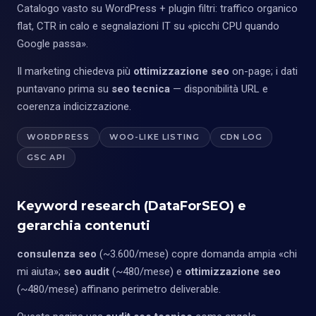
Catalogo vasto su WordPress + plugin filtri: traffico organico
flat, CTR in calo e segnalazioni IT su «picchi CPU quando
Google passa».
Il marketing chiedeva più
ottimizzazione seo
on-page; i dati
puntavano prima su
seo tecnica
— disponibilità URL e
coerenza indicizzazione.
WORDPRESS
WOO-LIKE LISTING
CDN LOG
GSC API
Keyword research (DataForSEO) e
gerarchia contenuti
consulenza seo
(~3.600/mese) copre domanda ampia «chi
mi aiuta»;
seo audit
(~480/mese) e
ottimizzazione seo
(~480/mese) affinano perimetro deliverable.