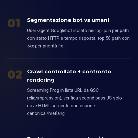
01
Segmentazione bot vs umani
User-agent Googlebot isolato nei log; join per path
con stato HTTP e tempo risposta; top 50 path con
5xx per priorità fix.
02
Crawl controllato + confronto
rendering
Screaming Frog in lista URL da GSC
(clic/impression); verifica second pass JS solo
dove HTML sorgente non espone
canonical/hreflang.