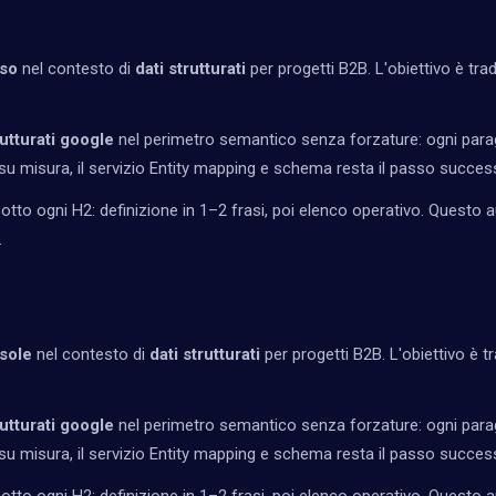
sso
nel contesto di
dati strutturati
per progetti B2B. L'obiettivo è tradu
utturati google
nel perimetro semantico senza forzature: ogni parag
u misura, il servizio
Entity mapping e schema
resta il passo success
tto ogni H2: definizione in 1–2 frasi, poi elenco operativo. Questo a
.
sole
nel contesto di
dati strutturati
per progetti B2B. L'obiettivo è tra
utturati google
nel perimetro semantico senza forzature: ogni parag
u misura, il servizio
Entity mapping e schema
resta il passo success