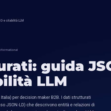
O e citabilità LLM
informational
turati: guida J
ilità LLM
alia) per decision maker B2B. I dati strutturati
o JSON-LD) che descrivono entità e relazioni di