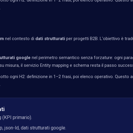
tto ogni H2: definizione in 1–2 frasi, poi elenco operativo. Questo a
.
llm
nel contesto di
dati strutturati
per progetti B2B. L'obiettivo è tradur
utturati google
nel perimetro semantico senza forzature: ogni parag
u misura, il servizio
Entity mapping e schema
resta il passo success
tto ogni H2: definizione in 1–2 frasi, poi elenco operativo. Questo a
.
ti
g (KPI primario).
son-ld, dati strutturati google.