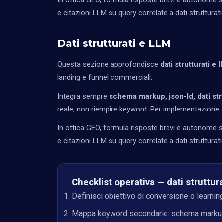
In ottica GEO, formula risposte brevi e autonome so
e citazioni LLM su query correlate a dati strutturati
Dati strutturati e LLM
Questa sezione approfondisce
dati strutturati e 
landing e funnel commerciali.
Integra sempre
schema markup, json-ld, dati str
reale, non riempire keyword. Per implementazione s
In ottica GEO, formula risposte brevi e autonome so
e citazioni LLM su query correlate a dati strutturati
Checklist operativa — dati struttura
Definisci obiettivo di conversione o learnin
Mappa keyword secondarie: schema markup, j