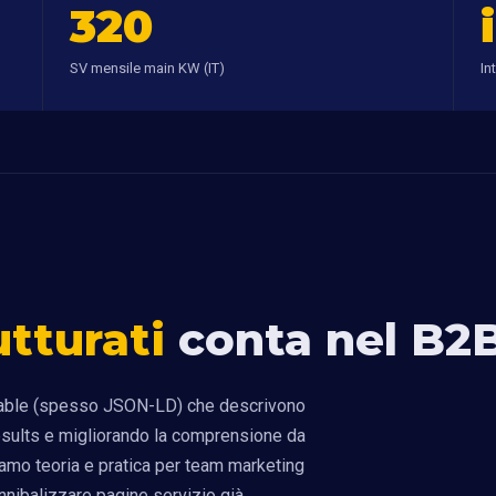
320
SV mensile main KW (IT)
In
utturati
conta nel B2
eadable (spesso JSON-LD) che descrivono
 results e migliorando la comprensione da
iamo teoria e pratica per team marketing
nnibalizzare pagine servizio già