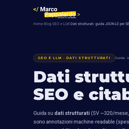
Home
›
Blog
›
GEO e LLM
›
Dati strutturati: guida JSON-LD per SE
GEO E LLM · DATI STRUTTURATI
Guida · 
Dati strut
SEO e citab
Guida su
dati strutturati
(SV ~320/mese, It
sono annotazioni machine-readable (spess