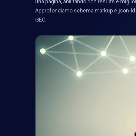
una pagina, abilitando rich results e migl
Approfondiamo schema markup e json-ld c
GEO.