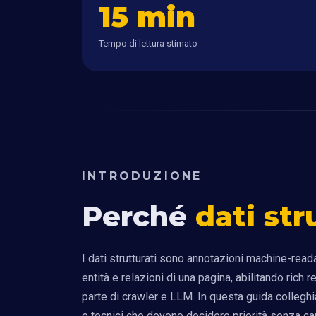
15 min
Tempo di lettura stimato
INTRODUZIONE
Perché
dati str
I dati strutturati sono annotazioni machine-r
entità e relazioni di una pagina, abilitando rich
parte di crawler e LLM. In questa guida collegh
e tecnici che devono decidere priorità senza ca