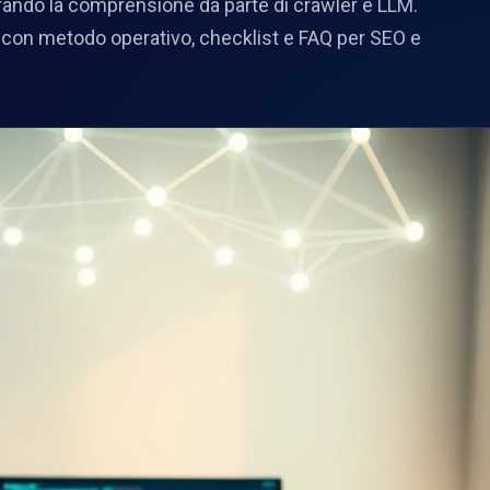
iorando la comprensione da parte di crawler e LLM.
on metodo operativo, checklist e FAQ per SEO e