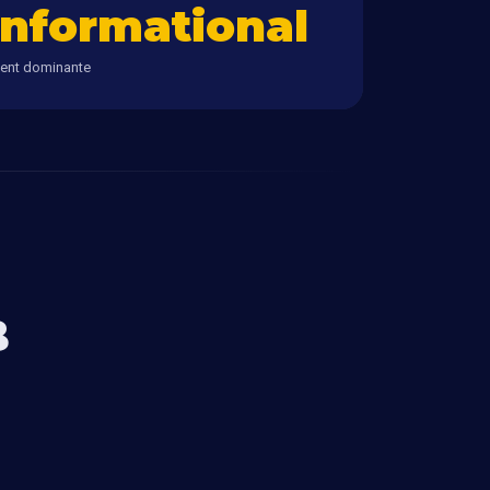
informational
tent dominante
B