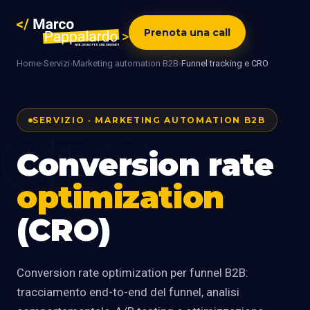
Prenota una call
Home
›
Servizi
›
Marketing automation B2B
›
Funnel tracking e CRO
SERVIZIO · MARKETING AUTOMATION B2B
CRO
Conversion rate
optimization
(CRO)
Conversion rate optimization per funnel B2B:
tracciamento end-to-end del funnel, analisi