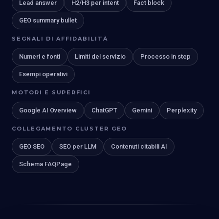
Lead answer
H2/H3 per intent
Fact block
GEO summary bullet
SEGNALI DI AFFIDABILITÀ
Numeri e fonti
Limiti del servizio
Processo in step
Esempi operativi
MOTORI E SUPERFICI
Google AI Overview
ChatGPT
Gemini
Perplexity
COLLEGAMENTO CLUSTER GEO
GEO SEO
SEO per LLM
Contenuti citabili AI
Schema FAQPage