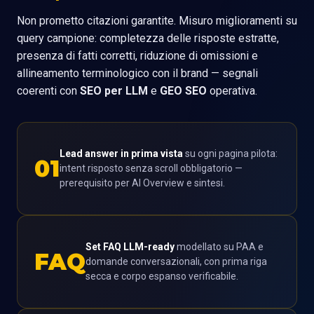
Non prometto citazioni garantite. Misuro miglioramenti su
query campione: completezza delle risposte estratte,
presenza di fatti corretti, riduzione di omissioni e
allineamento terminologico con il brand — segnali
coerenti con
SEO per LLM
e
GEO SEO
operativa.
Lead answer in prima vista
su ogni pagina pilota:
01
intent risposto senza scroll obbligatorio —
prerequisito per AI Overview e sintesi.
Set FAQ LLM-ready
modellato su PAA e
FAQ
domande conversazionali, con prima riga
secca e corpo espanso verificabile.