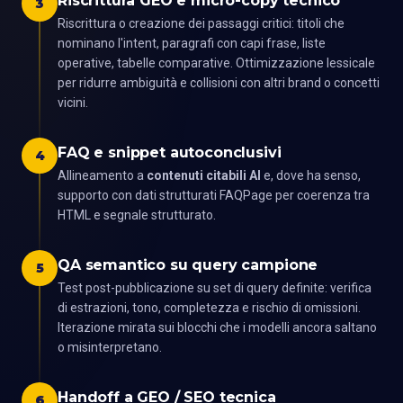
Riscrittura GEO e micro-copy tecnico
3
Riscrittura o creazione dei passaggi critici: titoli che
nominano l'intent, paragrafi con capi frase, liste
operative, tabelle comparative. Ottimizzazione lessicale
per ridurre ambiguità e collisioni con altri brand o concetti
vicini.
FAQ e snippet autoconclusivi
4
Allineamento a
contenuti citabili AI
e, dove ha senso,
supporto con dati strutturati FAQPage per coerenza tra
HTML e segnale strutturato.
QA semantico su query campione
5
Test post-pubblicazione su set di query definite: verifica
di estrazioni, tono, completezza e rischio di omissioni.
Iterazione mirata sui blocchi che i modelli ancora saltano
o misinterpretano.
Handoff a GEO / SEO tecnica
6