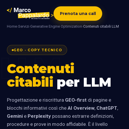
Prenota una call
Home
›
Servizi
›
Generative Engine Optimization
›
Contenuti citabili LLM
GEO · COPY TECNICO
LLM
Contenuti
citabili
per LLM
Progettazione e riscrittura
GEO-first
di pagine e
blocchi informativi così che
AI Overview
,
ChatGPT
,
Gemini
e
Perplexity
possano estrarre definizioni,
procedure e prove in modo affidabile. È il livello