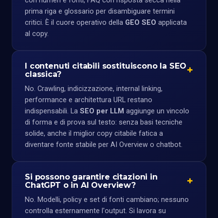
con numeri e fonti, FAQ con risposta secca nella
prima riga e glossario per disambiguare termini
critici. È il cuore operativo della
GEO SEO
applicata
al copy.
I contenuti citabili sostituiscono la SEO
classica?
No. Crawling, indicizzazione, internal linking,
performance e architettura URL restano
indispensabili. La
SEO per LLM
aggiunge un vincolo
di forma e di prova sul testo: senza basi tecniche
solide, anche il miglior copy citabile fatica a
diventare fonte stabile per AI Overview o chatbot.
Si possono garantire citazioni in
ChatGPT o in AI Overview?
No. Modelli, policy e set di fonti cambiano; nessuno
controlla esternamente l'output. Si lavora su