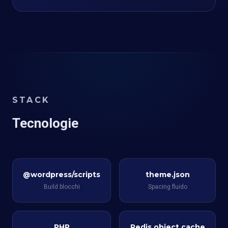
STACK
Tecnologie
@wordpress/scripts
theme.json
Build blocchi
Spacing fluido
PHP
Redis object cache