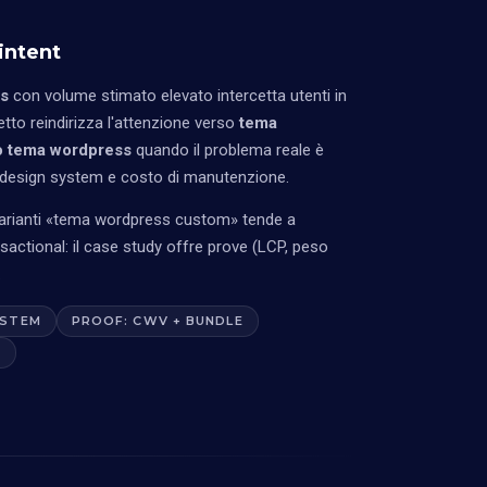
intent
s
con volume stimato elevato intercetta utenti in
getto reindirizza l'attenzione verso
tema
o tema wordpress
quando il problema reale è
l design system e costo di manutenzione.
arianti «tema wordpress custom» tende a
actional: il case study offre prove (LCP, peso
.
YSTEM
PROOF: CWV + BUNDLE
E