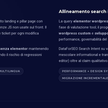
Allineamento search 
to landing e pillar page con
La query
elementor wordpres
enze JS non usate sul front. Il
fase di valutazione tool; il pro
e ticket per ogni modifica
wordpress custom
e
svilupp
performance, governabilità de
senza elementor
mantenendo
DataForSEO Search Intent su v
ndo il rischio di regressioni
mescolare informational e trans
editor) oltre al claim qualitativo
MULTILINGUA
PERFORMANCE + DESIGN S
MIGRAZIONE INCREMENTAL