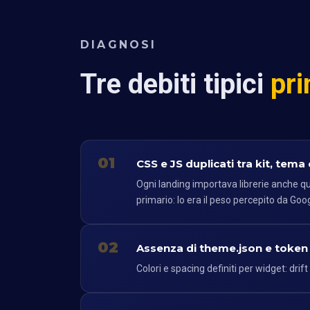
DIAGNOSI
Tre debiti tipici
pr
01
CSS e JS duplicati tra kit, tema
Ogni landing importava librerie anche qu
primario: lo era il peso percepito da Go
02
Assenza di theme.json e token 
Colori e spacing definiti per widget: dri