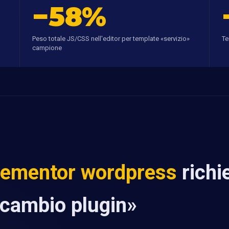
−58%
Peso totale JS/CSS nell'editor per template «servizio»
Te
campione
lementor wordpress
richi
«cambio plugin»