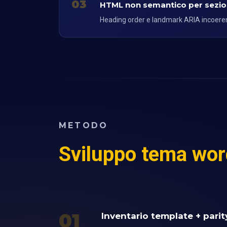
03
HTML non semantico per sezion
Heading order e landmark ARIA incoerenti
METODO
Sviluppo tema wo
01
Inventario template + parit