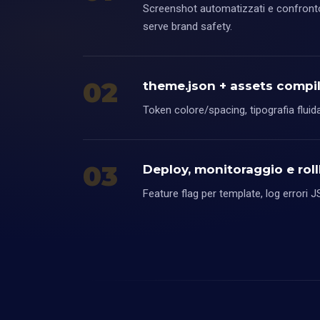
Screenshot automatizzati e confronto la
serve brand safety.
02
theme.json + assets compil
Token colore/spacing, tipografia fluid
03
Deploy, monitoraggio e rol
Feature flag per template, log errori 