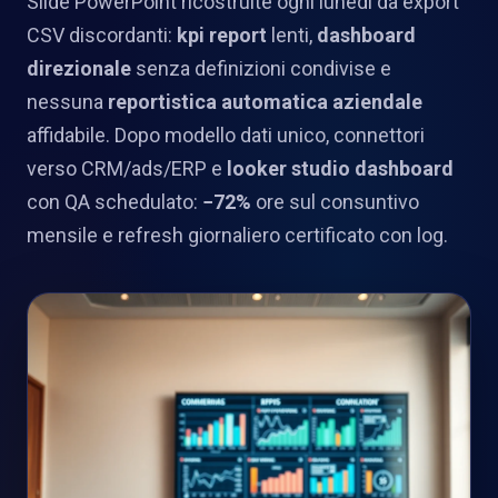
Slide PowerPoint ricostruite ogni lunedì da export
CSV discordanti:
kpi report
lenti,
dashboard
direzionale
senza definizioni condivise e
nessuna
reportistica automatica aziendale
affidabile. Dopo modello dati unico, connettori
verso CRM/ads/ERP e
looker studio dashboard
con QA schedulato:
−72%
ore sul consuntivo
mensile e refresh giornaliero certificato con log.