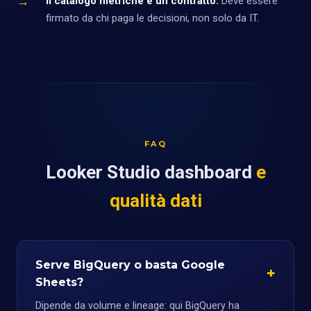
→
Il catalogo metriche è un contratto.
Deve essere
firmato da chi paga le decisioni, non solo da IT.
FAQ
Looker Studio dashboard
e
qualità dati
Serve BigQuery o basta Google
Sheets?
Dipende da volume e lineage: qui BigQuery ha