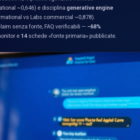
tional ~0,646) e disciplina
generative engine
mational vs Labs commercial ~0,878).
claim senza fonte, FAQ verificabili —
−68%
monitor e
14
schede «fonte primaria» pubblicate.