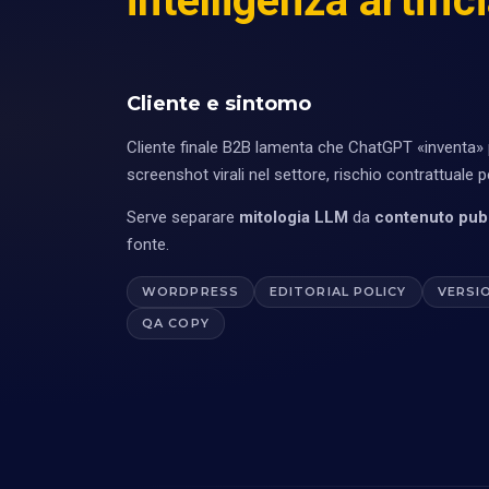
intelligenza artific
Cliente e sintomo
Cliente finale B2B lamenta che ChatGPT «inventa» p
screenshot virali nel settore, rischio contrattuale p
Serve separare
mitologia LLM
da
contenuto pubb
fonte.
WORDPRESS
EDITORIAL POLICY
VERSI
QA COPY