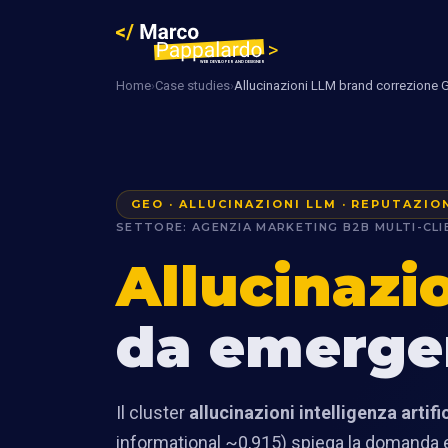
Home
›
Case studies
›
Allucinazioni LLM brand correzione 
GEO · ALLUCINAZIONI LLM · REPUTAZIO
SETTORE: AGENZIA MARKETING B2B MULTI-CLI
Allucinazi
da emerge
Il cluster
allucinazioni intelligenza artifi
informational ~0,915) spiega la domanda ed