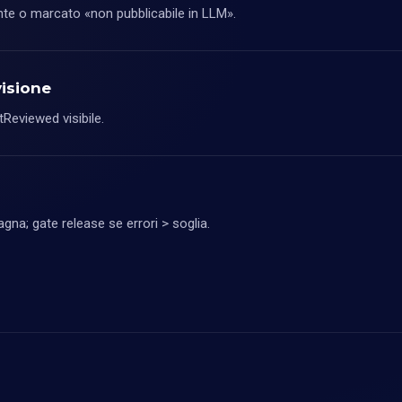
nte o marcato «non pubblicabile in LLM».
isione
eviewed visibile.
na; gate release se errori > soglia.