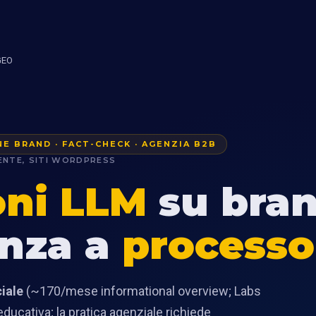
GEO
NE BRAND · FACT-CHECK · AGENZIA B2B
ENTE, SITI WORDPRESS
oni LLM
su bran
nza a
process
ciale
(~170/mese informational overview; Labs
ucativa; la pratica agenziale richiede