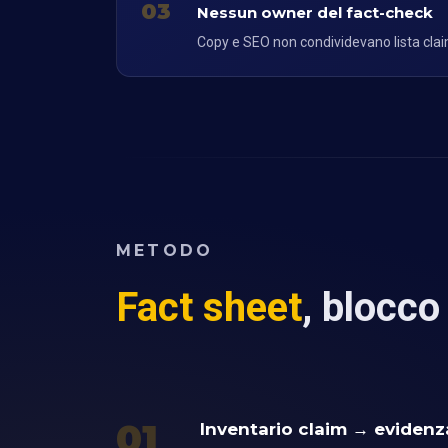
03
Nessun owner del fact-check
Copy e SEO non condividevano lista clai
METODO
Fact sheet
, blocco
01
Inventario claim → evidenz