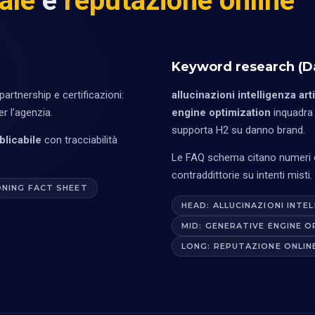
iale
e
reputazione online
Keyword research (Da
artnership e certificazioni:
allucinazioni intelligenza arti
er l’agenzia.
engine optimization
inquadra
supporta H2 su danno brand.
licabile
con tracciabilità
Le FAQ schema citano numeri ov
contraddittorie su intenti misti.
ONING FACT SHEET
HEAD: ALLUCINAZIONI INTEL
MID: GENERATIVE ENGINE 
LONG: REPUTAZIONE ONLINE