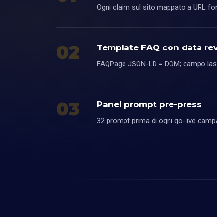
Ogni claim sul sito mappato a URL fo
02
Template FAQ con data rev
FAQPage JSON-LD = DOM; campo lastR
03
Panel prompt pre-press
32 prompt prima di ogni go-live campag