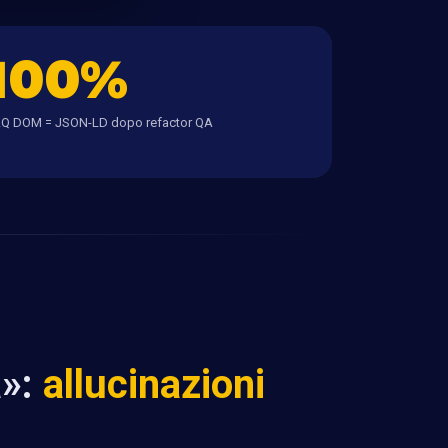
100%
Q DOM = JSON-LD dopo refactor QA
a»:
allucinazioni