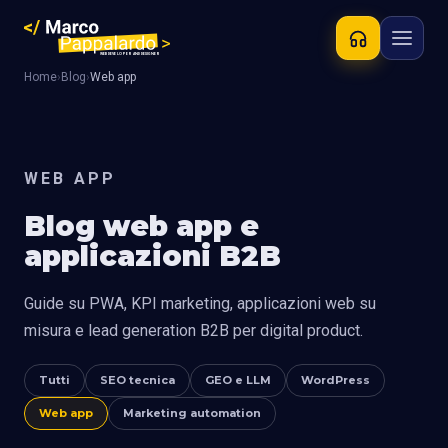
Home
›
Blog
›
Web app
WEB APP
Blog web app e
applicazioni B2B
Guide su PWA, KPI marketing, applicazioni web su
misura e lead generation B2B per digital product.
Tutti
SEO tecnica
GEO e LLM
WordPress
Web app
Marketing automation