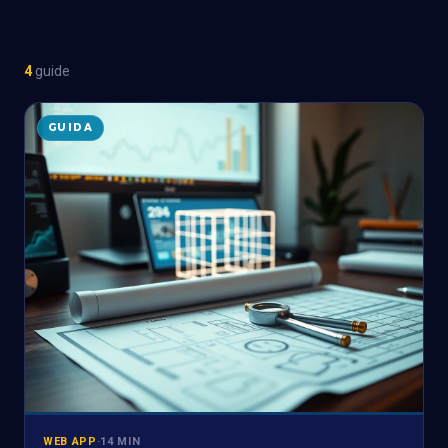
4
guide
GUIDA
WEB APP
·
14 MIN