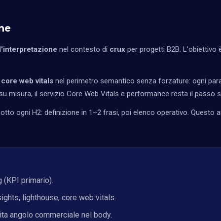
one
l'interpretazione
nel contesto di
crux
per progetti B2B. L'obiettivo è
 core web vitals
nel perimetro semantico senza forzature: ogni para
u misura, il servizio
Core Web Vitals e performance
resta il passo 
tto ogni H2: definizione in 1–2 frasi, poi elenco operativo. Questo a
g (KPI primario).
hts, lighthouse, core web vitals.
vita angolo commerciale nel body.