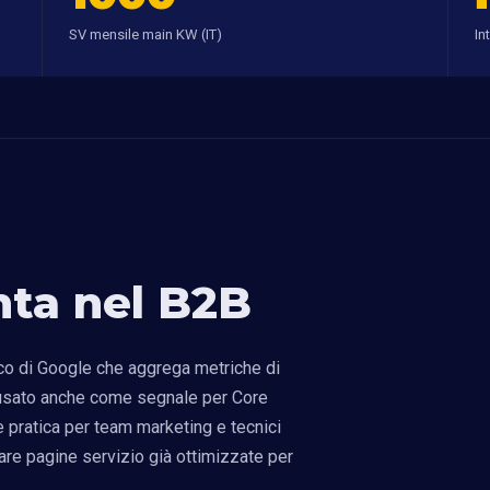
SV mensile main KW (IT)
In
ta nel B2B
co di Google che aggrega metriche di
, usato anche come segnale per Core
e pratica per team marketing e tecnici
re pagine servizio già ottimizzate per