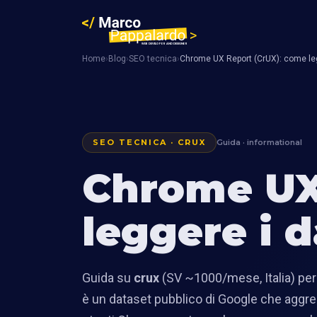
Home
›
Blog
›
SEO tecnica
›
Chrome UX Report (CrUX): come legg
SEO TECNICA · CRUX
Guida · informational
Chrome UX
leggere i d
Guida su
crux
(SV ~1000/mese, Italia) per
è un dataset pubblico di Google che aggreg