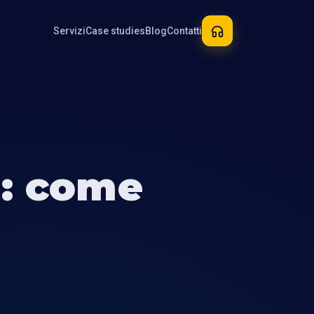
Servizi
Case studies
Blog
Contatti
): come